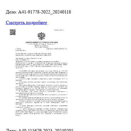
Дело: A41-91778-2022_20240118
Смотреть подробнее
Дело: A40-115679-2023_20240205