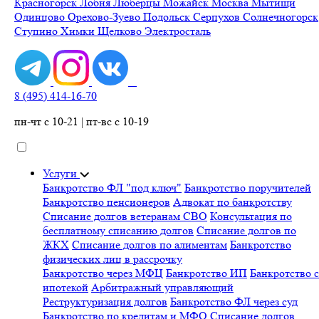
Красногорск
Лобня
Люберцы
Можайск
Москва
Мытищи
Одинцово
Орехово-Зуево
Подольск
Серпухов
Солнечногорск
Ступино
Химки
Щелково
Электросталь
8 (495) 414-16-70
пн-чт с 10-21 | пт-вс с 10-19
Услуги
Банкротство ФЛ "под ключ"
Банкротство поручителей
Банкротство пенсионеров
Адвокат по банкротству
Списание долгов ветеранам СВО
Консультация по
бесплатному списанию долгов
Списание долгов по
ЖКХ
Списание долгов по алиментам
Банкротство
физических лиц в рассрочку
Банкротство через МФЦ
Банкротство ИП
Банкротство с
ипотекой
Арбитражный управляющий
Реструктуризация долгов
Банкротство ФЛ через суд
Банкротство по кредитам и МФО
Списание долгов